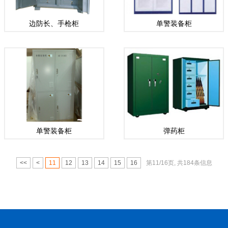
边防长、手枪柜
单警装备柜
单警装备柜
弹药柜
<<
<
11
12
13
14
15
16
第11/16页, 共184条信息